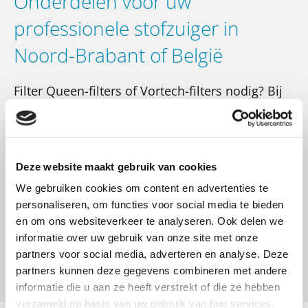
Onderdelen voor uw
professionele stofzuiger in
Noord-Brabant of België
Filter Queen-filters of Vortech-filters nodig? Bij
Climate Control Nederland bestelt u gemakkelijk
online alle benodigde onderdelen voor uw
reinigingssysteem van Filter Queen en Vortech
Force. We verzenden uw producten met de
Deze website maakt gebruik van cookies
pakketpost van PostNL (€ 6,95 tot 10 kg). Voor
We gebruiken cookies om content en advertenties te
meer informatie over onze producten voor uw
personaliseren, om functies voor social media te bieden
professionele stofzuiger van Filter Queen of
en om ons websiteverkeer te analyseren. Ook delen we
Vortech Force neemt u contact op.
informatie over uw gebruik van onze site met onze
partners voor social media, adverteren en analyse. Deze
CONTACT OPNEMEN
partners kunnen deze gegevens combineren met andere
informatie die u aan ze heeft verstrekt of die ze hebben
verzameld op basis van uw gebruik van hun services.