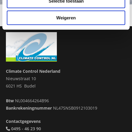
Selectie toestaan
0495 - 46 23 90
Weigeren
Climate Control Nederland
Nieuwstraat 10
6021 HS Budel
Btw
NL004664264B96
Bankrekeningnummer
NL47SNSB0912103019
Contactgegevens
0495 - 46 23 90
